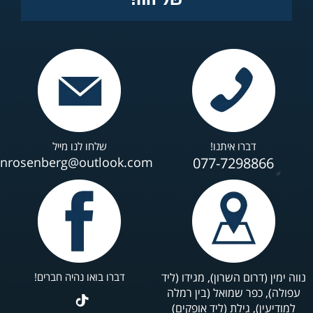
דברו איתנו!
שלחו לנו מייל
anrosenberg@outlook.com
077-7298866
נווה ימין (דרום השרון), מגידו (ליד
דברו בואו נהיה חברים!
עפולה), כפר שמואל (בין רמלה
למודיעין), גילת (ליד אופקים)