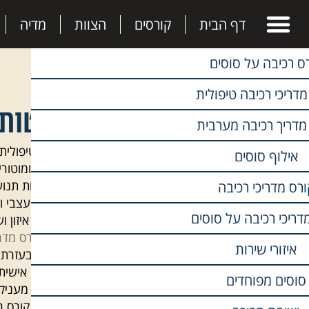
דף הבית
קורסים
הצוות
מדיה
ס רכיבה על סוסים
מדריכי רכיבה טיפולית
שיטות 
קורסים
מדריך רכיבה מערבית
רכיבה טיפולית
קורס מדריכי רכיבה טיפולית
אילוף סוסים
רגשיות ומוטור
קורס מדריך רכיבה מערבית
באמצעות תנועת
ורס מדריכי רכיבה
לחלק העצבי ול
קורס אילוף סוסים
דריכי רכיבה על סוסים
לדוגמת איזון ו
ועוד.
קורס מדרי
קורס NLP למדריכי רכיבה
איזורי שירות
לטיפול בעזרת 
מבחינה אישית,
מכינה ממוקדת לקורס מדריכים
סוסים מפוחדים
מתקיים קורס ר