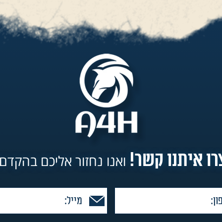
לאה גם
ה ימין, מגידו, כפר
טיפולית
החולים. ב-All4Horses שני הקורסים נלמדים
רה הגיוני
רו איתנו קשר!
ואנו נחזור אליכם בהקדם!