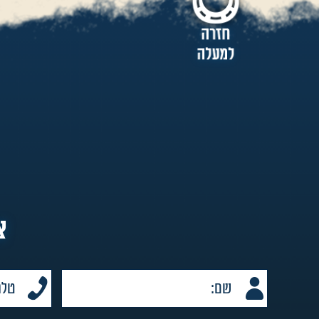
להמשיך מהקורס הרגיל לטיפולי, מה שמקנה הכשרה מ
בתחום, והקורסים פועלים ב-4 מתחמי הדרכה: נוו
להוראת רכיבה ספורטיבית בחוות מסחריות וגם לעבודה 
שמואל וגלית.
מסובסדת על ידי קופות 
תחת אותה קורת גג ועם אותו צוות, מה שמייצר רצף הכש
לבוגרים ששואפים לטווח עיסוק רחב יותר.
צ