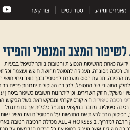
מאמרים ומידע
סטודנטים
צור קשר
לשיפור המצב המנטלי והפיזי
 ידועה כאחת מהשיטות הנפוצות והטובות ביותר לטיפול בבעיות
יות. רכיבה מסוג זה, מעניקה למטופל תחושת חופש ועוצמה וכל זא
 הרכיבה. תנועת הסוס מועברת למטופל ובכך נוצר גירוי חושי ה
חלק המוטורי של המטופל. לרכיבה הטיפולית יתרונות פיזיים רבים
שיווי משקל, חיזוק השרירים, וכן ליתרונות חשובים כשיפור ביטחון עצ
כי רכיבה טיפולית
הוא קורס יוקרתי ומבוקש וזאת בשל הביקוש הר
רכיבה טיפולית. מדובר במקצוע מתגמל כלכלית אך גם מתגמל
 הסיפוק הרב לראות את התוצאות על המטופלים ואת השינוי אותו
עוברים, מעניק הרבה למדריך. ב ALL 4 HORSES מכללת הרכיבה הטובה באר
כיבה טיפולית אשר מעניק בסופו את כל הכלים הנדרשים על מנת