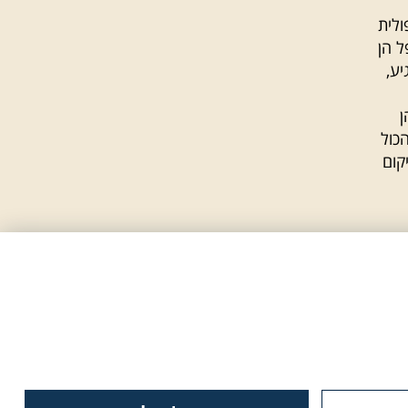
ולית
ל הן
יע,
ן
כול
קום