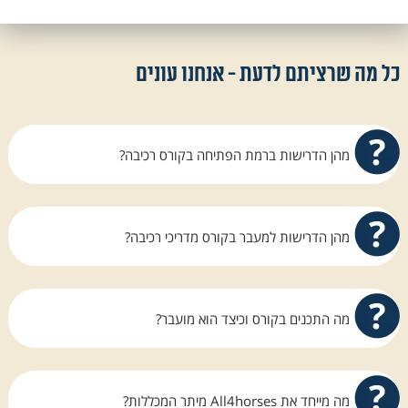
כל מה שרציתם לדעת - אנחנו עונים
מהן הדרישות ברמת הפתיחה בקורס רכיבה?
אנחנו ב All4horses מחזיקים כל השנה מדריך
במשרה מלאה על מנת לתת מענה לרוכבים, טרם
מהן הדרישות למעבר בקורס מדריכי רכיבה?
הכניסה לקורס וגם לאחר תחילת הקורס ועד לסיומו
ובתנאי שנוכל להגיע לקו הסיום ברמה נאותה
כל הסטודנט יתבקש לעמוד בשני מבחני הדרכה,
המאפשרת עמידה ביעדים.
למתחילים ולרוכבים מתקדמים ובמבחן רכיבה אחד.
מה התכנים בקורס וכיצד הוא מועבר?
בנוסף על הרוכב לעמוד במבחן ממשק, לונג'
ווטרינריה. הקורס אינו קל אך הצוות מחוייב להביא
הקורס מכוון אילוף כך שהמסיימים הינם אנשי סוסים
את כל הסטודנטים לקו הסיום בהצלחה.
טובים. בעלי מסוגלות לישיבה נאה ואפקטיבית על גב
מה מייחד את All4horses מיתר המכללות?
של סוס, ומציאת מענה ופתרון לבעיות נפוצות. הקורס