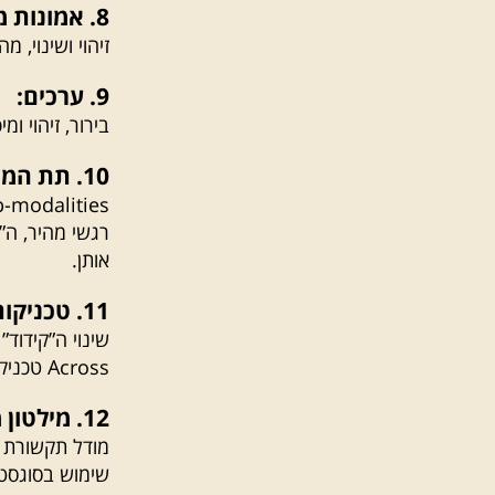
8. אמונות מגבילות:
זיהוי ושינוי, מ
9. ערכים:
בירור, זיהוי ומיפ
10. תת המאפיינים של החוויה האנושית:
רגשי מהיר, ה”
אותן.
11. טכניקות מבוססות סמ”ד:
Across טכניקה לשינוי רגשות מעכבים.
12. מילטון מודל – דפוסי שפת ההשפעה:
מודל תקשורת 
שימוש בסוגסטי