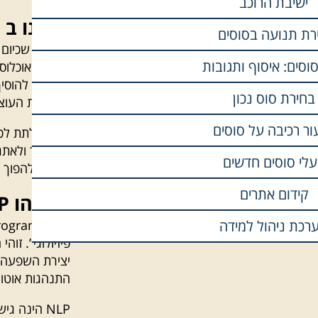
ישיבת הרוכב
אנחנו ב – L4HORSES
ירת תנועה בסוסים
מבינים
שכיום 
וסים: איסוף ותגובות
אלו של אוכלוסי
החלטנו להוסיף
בחירת סוס נכון
לחזק את העוצ
ור רכיבה על סוסים
רוצים
לתת לכם 
להמשיך ולאתג
לי סוסים חדשים
ובעצם להפוך ל
קידום אתרים
אז מהו NLP?
רכת ניהול למידה
פיזיולוגי”. זו
יצירת השפעה ו
התנהגות אוטומ
NLP הינה 