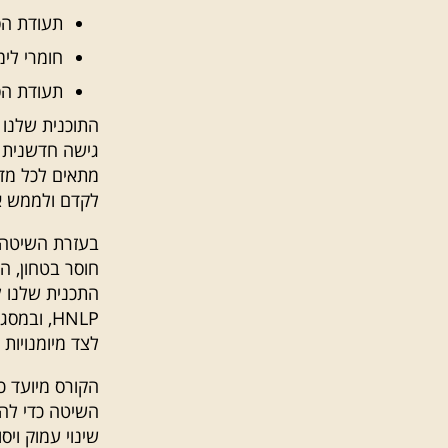
תעודת הסמכה NLP Practitioner מטעם
חומרי לימו
תעודת הסמכה 
התוכנית שלנו 
גישה חדשנית ה
מתאים לכל מדר
לקדם ולממש את
בעזרת השיטה נ
חוסר בטחון, הר
HNLP, ו
לצד מיומנויות 
הקורס מיועד כ
השיטה כדי להצ
שינוי עמוק וי