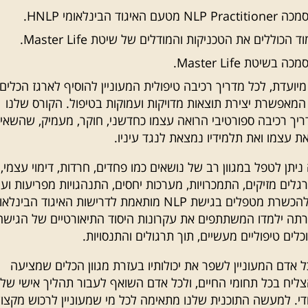
 האיגוד הבינלאומי HNLP.
ד הכוללים את הטכניקות והמודלים של שיטת Master Life.
בשיטת Master Life.
מיועדת, לכל מדריך רכיבה טיפולית המעוניין להוסיף לארגז הכלים
מאפשרת יצירת תוצאות מדויקות ועמוקות בטיפול. הקורס שלנו
יך רכיבה ספורטיבי הרואה עצמו כחדשני, חוקר, מעמיק, שהשאי
 עצמו ואת תלמידיו נמצאת לנגד עיניו.
יתן לטפל במגוון רב של נושאים כמו פחדים, חרדות, דימוי עצמי,
גלים מזיקים, התמכרויות, מערכות יחסים, התנהגויות מפריעות ועו
התכנית שלנו להכשרת מטפלים בגישת NLP מותאמת לדרישות האיגוד הבינל
במסגרתה ילמדו המשתתפים את עקרונות היסוד התיאורטיים של הגישה
וכלים טיפוליים מעשיים, תוך תרגולים והתנסויות.
ל אדם המעוניין לשפר את יכולותיו בעזרת מגוון הכלים שמציעה
ליח בכל תחומי החיים, ולכל אדם השואף לעבור תהליך אישי של
סודי. למעשה התוכנית שלנו מתאימה לכל מי שמעוניין לרכוש מקצו