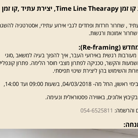
13. תרפיית קו זמן Time Line Thearapy, יצירת עתיד ,קו זמן
תיד , שחרור חרדות ופחדים לגבי אירוע עתידי, אסטרטגיה להשג
חרור אמונות ורגשות.
 מעורבות רגשית באירועי העבר, איך להפוך בעיה למשאב ,סוגי
משמעות והקשר, טכניקה לפתרון מצבי חוסר הלימה. פתרון קונפלי
רות והשימוש בהן ליצירת שינוי תפיסתי.
ל מה- 04/03/2018, בשעות 09:00 ועד 14:00,
קיבוץ אלונים, באווירה פסטוראלית ונעימה.
ם והרשמה:
054-6525811
נחה: