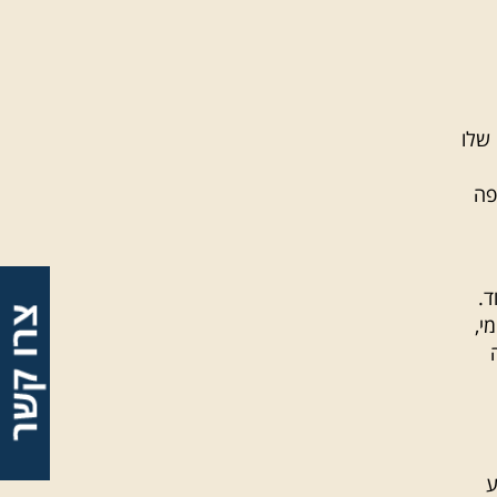
 שלו
פה
ד.
אומי,
ע