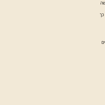
שה
כך
ם