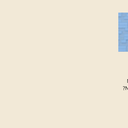
של ה-NLP