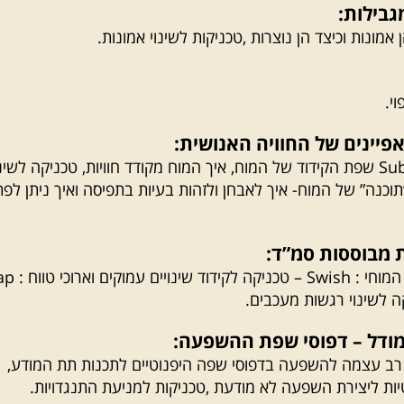
הן אמונות וכיצד הן נוצרות ,טכניקות לשינוי אמונות.
וי.
Sub-modalities שפת הקידוד של המוח, איך המוח מקודד חוויות, טכניקה לשינ
תוכנה” של המוח- איך לאבחן ולזהות בעיות בתפיסה ואיך ניתן לפת
שינוי ה”קידוד” המוחי : Swish – טכ
רב עצמה להשפעה בדפוסי שפה היפנוטיים לתכנות תת המודע,
ות ליצירת השפעה לא מודעת ,טכניקות למניעת התנגדויות.