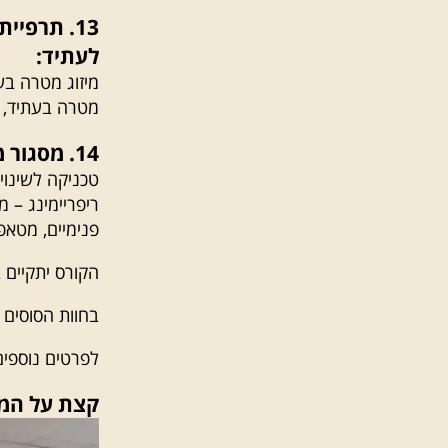
לעתיד:
מיזוג מטרה בע
מטרה בעתיד, ש
14. מסגור מחדש (Re-framing):
טכניקה לשינוי
ריפריימינג – 
פנימיים, מטאפו
הקורס יתקיים בימי ראשון, הח
בחוות הסוסים ב
לפרטים נוספי
קצת על המ