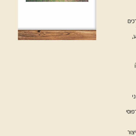
כים
,
וני
פוסי
צור