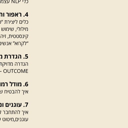
כלי NLP עצמתי למגוון רחב של מטרות.
4. ראפור וחדות חושים:
כלים ליצירת “כ
מילולי, שימוש 
קינסטטית, זיהו
“לקרוא” אנשי
5. הגדרת מטרות:
OUTCOME – המפתח להשגת התוצאה המיטבית, האקולוגיה של השינוי.
6. מודל רמות החשיבה:
איך להבטיח שי
7. עוגנים וניהול מצבים רגשיים:
איך להתחבר למ
עוגנים,מיטוט ע