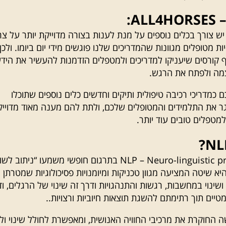
AL:
יש צורך בכלים נוספים על מנת לענות בצורה מדוייקת יותר על צר
ות מטופלים מגוונות שהמדריכים שלנו פוגשים מידי יום ביומו. ולכן
 קורסים שיעניקו למדריכים ולמטפלים הזדמנות להעשיר את הידע
מה ולפתח את הרגש.
כמדריכי רכיבה טיפולית ותיקים וחדשים כלים נוספים שתוכלו
ר את התלמידים והמטופלים שלכם, ולתת להם מענה מאוד מדוייק
מטפלים טובים עוד יותר.
NLP – Neuro-linguistic programming בתרגום חופשי משמעו “ניתוב לש
הי היא שיטה המציעה מגוון טכניקות ומיומנויות פסיכולוגיות שמטרתן
שינוי במחשבות, רגשות והתנהגויות ודרך זה שינוי של הרגלים, וד
טיים תוך רתימתם להשגת תוצאות חיוביות ורצויות..
גישה החוקרת את מרכיבי החוויה האנושית, ומאפשרת לחולל שינוי ולי