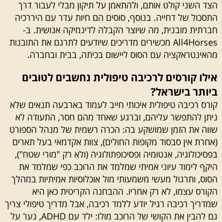
הצד השני קולט אותם, ולהתאמן על תיקון מבלי לעבור דרך
התסכול של דחייה. בנוסף, סוסים הם חיות עדר עם היררכיה
חברתית מובנית, מה שיוצר הקבלה לדינמיקה אנושית. ב-
All4Horses מכשירים מדריכים שיודעים לתרגם את התובנות
מהאינטראקציה עם הסוס ליישום בכיתה, בבית ובחברה.
אילו קורסים לרכיבה טיפולית נחשבים לטובים
ביותר בישראל?
קורס רכיבה טיפולית איכותי חייב לעמוד בארבעה תנאים שלא
ניתן להתפשר עליהם, וברגע שאחד מהם חסר, התעודה לא
שווה את הזמן שמושקע בה: הכרה רשמית של מנהל הספורט
(אחרת אין סבסוד מקופות החולים), צוות אקדמאי בעל תארים
בפסיכולוגיה, אנטומיה ופסיכופתולוגיה (ולא רק "מורי שטח"),
היקף לימוד עיוני אמיתי שמלמד את הרוכב כפי שמלמד את
הסוס, ותרגול מעשי משמעותי מול אוכלוסיות אמיתיות במהלך
הקורס עצמו, לא רק אחריו. ההבחנה הקריטית כאן היא
שמדריך רכיבה רגיל יודע ללמד רכיבה, אבל מדריך טיפולי צריך
גם להבין את הקושי של הרוכב מולו: ילד עם ADHD, נער על