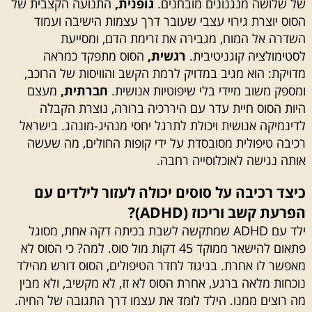
של שלושה מנגנונים מובחנים.
גופנית,
התנועה הקצבית של
הסוס יוצרת גירוי עצבי שעובר דרך עצמות הישיבה ועמוד
השדרה אל המוח, מגבירה את זרימת הדם, ומסייעת
לסטימולציה קוגניטיבית.
רגשית,
הסוס מתפקד כמראה
מדויקת: הוא מגיב במדויק לרמת הקשב והוויסות של הרוכב,
ומספק משוב מיידי בלי שיפוטיות אנושית.
חברתית,
מעצם
היות הסוס חיית עדר עם היררכיה ברורה, נוצרת הקבלה
לדינמיקה אנושית ויכולת לתרגל יחסי מנהיג-מונהג. בישראל
רכיבה טיפולית מסובסדת על ידי קופות החולים, מה שעשה
אותה נגישה לאוכלוסייה רחבה.
כיצד רכיבה על סוסים יכולה לעזור לילדים עם
הפרעת קשב וריכוז (ADHD)?
ילד עם ADHD שמתקשה לשבת בכיתה דקה אחת, מסוגל
פתאום להישאר ממוקד 45 דקות מול סוס. למה? כי הסוס לא
מאפשר לו אחרת. בניגוד לחדר הטיפולים, הסוס דורש מהילד
נוכחות מלאה ברגע, אחרת הסוס לא זז, לא מקשיב, ולא מבין
מה רוצים ממנו. הילד לומד את עצמו דרך התגובה של החיה.