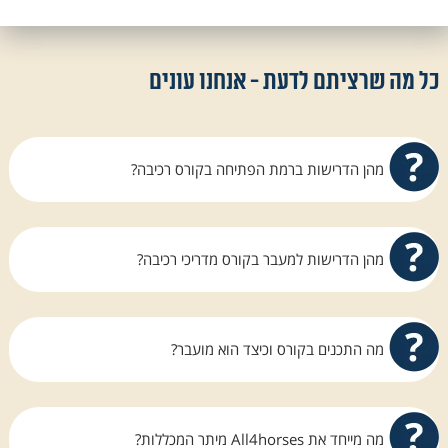
כל מה שרציתם לדעת - אנחנו עונים
מהן הדרישות ברמת הפתיחה בקורס רכיבה?
אנחנו ב All4horses מחזיקים כל השנה מדריך
במשרה מלאה על מנת לתת מענה לרוכבים, טרם
מהן הדרישות למעבר בקורס מדריכי רכיבה?
הכניסה לקורס וגם לאחר תחילת הקורס ועד לסיומו
ובתנאי שנוכל להגיע לקו הסיום ברמה נאותה
כל הסטודנט יתבקש לעמוד בשני מבחני הדרכה,
המאפשרת עמידה ביעדים.
למתחילים ולרוכבים מתקדמים ובמבחן רכיבה אחד.
מה התכנים בקורס וכיצד הוא מועבר?
בנוסף על הרוכב לעמוד במבחן ממשק, לונג'
ווטרינריה. הקורס אינו קל אך הצוות מחוייב להביא
הקורס מכוון אילוף כך שהמסיימים הינם אנשי סוסים
את כל הסטודנטים לקו הסיום בהצלחה.
טובים. בעלי מסוגלות לישיבה נאה ואפקטיבית על גב
מה מייחד את All4horses מיתר המכללות?
של סוס, ומציאת מענה ופתרון לבעיות נפוצות. הקורס