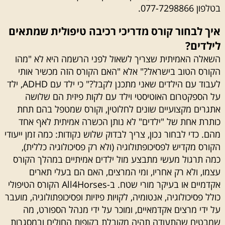
בטלפון 077-7298866.
איך לבחור קורס מדריכי רכיבה טיפולית שמתאים
לילדים?
השאלה האמיתית שצריך לשאול לפני הרשמה היא לא "מהו
הקורס הטוב בישראל?" אלא "האם הקורס הזה מכשיר אותי
לעבוד עם הילדים שאני מתכנן לקבל?" כי ילד עם ADHD, ילד
על הספקטרום האוטיסטי וילד עם לקות פיזית הם שלושה
אתגרים מקצועיים שונים לחלוטין, וקורס שמטפל בהם תחת
כותרת אחת של "ילדים" לא נותן הכשרה אמיתית לאף אחד
מהם. כדי לבחור נכון, צריך לבדוק שלוש נקודות: כמה זמן ייעודי
הקורס מקדיש לפסיכופתולוגיה (ולא רק פסיכולוגיה כללית),
כמה תרגול מעשי מתבצע מול ילדים אמיתיים במהלך הקורס
עצמו, ולא רק אחריו, ומי המרצים, האם הם בעלי תארים
אקדמיים או בעיקר מורי שטח. ב-All4Horses הקורס הטיפולי
כולל פסיכולוגיה, אנטומיה, לקויות פיזיות ופסיכופתולוגיה, מועבר
על ידי מרצים אקדמאיים, ומוכר על ידי מנהל הספורט, מה
שמבטיח שהתעודה תהיה מקובלת בקופות החולים ובמסגרות