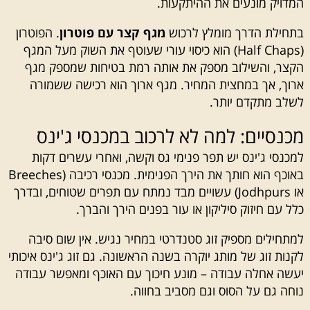
המדויק מונעים את ההיתקעות.
בתחילת הדרך מומלץ לרכוש
מגף קצר עם פוטרון
. הפוטרון
(Half Chaps) הוא כיסוי עורי שעוטף את השוק מעל המגף
הקצר, והשילוב מספק את אותה רמת בטיחות שמספק מגף
ארוך, אך במחצית המחיר. מגף ארוך הוא רכישה ששמורה
לשלב מתקדם יותר.
מכנסיים: למה לא לרכוב במכנסי ג'ינס
למכנסי ג'ינס יש תפר פנימי גס וקשה, ואחרי עשרים דקות
באוכף הוא חותך את הירך הפנימית. מכנסי רכיבה (Breeches
או Jodhpurs) עשויים מבד נמתח עם תפרים שטוחים, ובדרך
כלל עם חיזוק סיליקון או עור בפנים הירך והברך.
למתחילים מספיק זוג סטנדרטי במחיר נגיש. אין שום סיבה
לקנות זוג של מותג יוקרה בשנה הראשונה. גם זוג ג'ינס איכותי
יעשה אחלה עבודה – מונע חיכוך עם האוכף ומאפשר עבודה
נוחה גם על הסוס וגם מסביב בחווה.