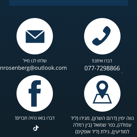
דברו איתנו!
שלחו לנו מייל
anrosenberg@outlook.com
077-7298866
נווה ימין (דרום השרון), מגידו (ליד
דברו בואו נהיה חברים!
עפולה), כפר שמואל (בין רמלה
למודיעין), גילת (ליד אופקים)