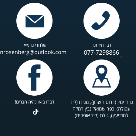
דברו איתנו!
שלחו לנו מייל
anrosenberg@outlook.com
077-7298866
נווה ימין (דרום השרון), מגידו (ליד
דברו בואו נהיה חברים!
עפולה), כפר שמואל (בין רמלה
למודיעין), גילת (ליד אופקים)